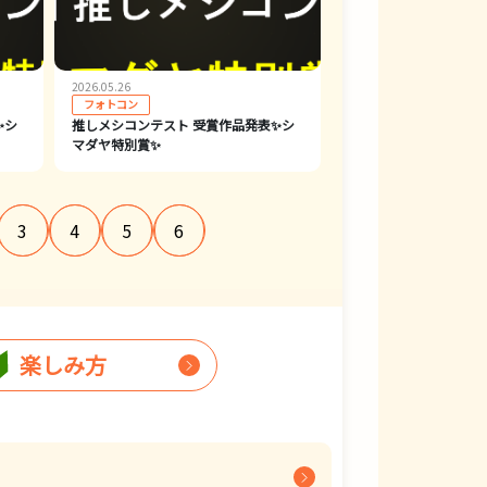
2026.05.26
フォトコン
✨シ
推しメシコンテスト 受賞作品発表✨シ
マダヤ特別賞✨
3
4
5
6
楽しみ方