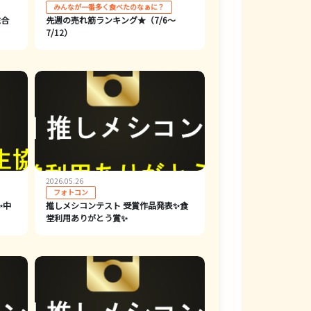
みんなが一番多く食べたのなぁに？
総合
先週の売れ筋ランキング★（7/6～
7/12）
2026.05.26
フォトコン
✨中
推しメシコンテスト 受賞作品発表✨食
堂利用ありがとう賞✨