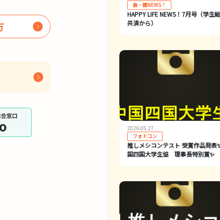
食・健NEWS！
HAPPY LIFE NEWS！7月号（学生
共済から）
方
2026.05.27
フォトコン
推しメシコンテスト 受賞作品発表
国四国大学生協 理事長特別賞✨